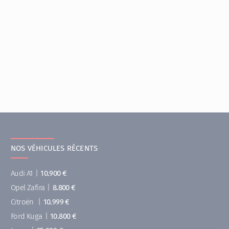
NOS VÉHICULES RÉCENTS
Audi A1
|
10.900 €
Opel Zafira
|
8.800 €
Citroën
|
10.999 €
Ford Kuga
|
10.800 €