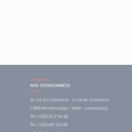
NOS COORDONNÉES
1A, rue du Commerce - 5, rue du Commerce
L-3895 Mondercange / Foetz - Luxembourg
Tel :
(+352) 26 17 64 88
Tel :
(+352) 661 123 456