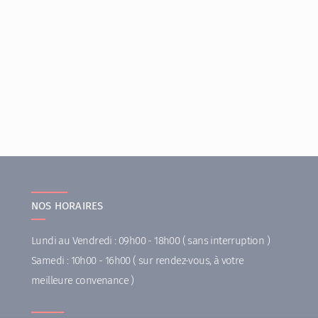
NOS HORAIRES
Lundi au Vendredi : 09h00 - 18h00 ( sans interruption )
Samedi : 10h00 - 16h00 ( sur rendez-vous, à votre
meilleure convenance )