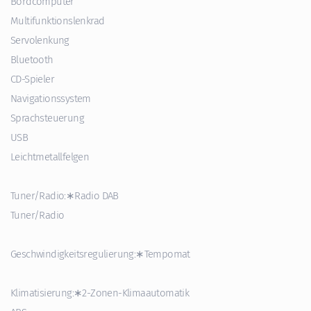
Bordcomputer
Multifunktionslenkrad
Servolenkung
Bluetooth
CD-Spieler
Navigationssystem
Sprachsteuerung
USB
Leichtmetallfelgen
Tuner/Radio:∗Radio DAB
Tuner/Radio
Geschwindigkeitsregulierung:∗Tempomat
Klimatisierung:∗2-Zonen-Klimaautomatik