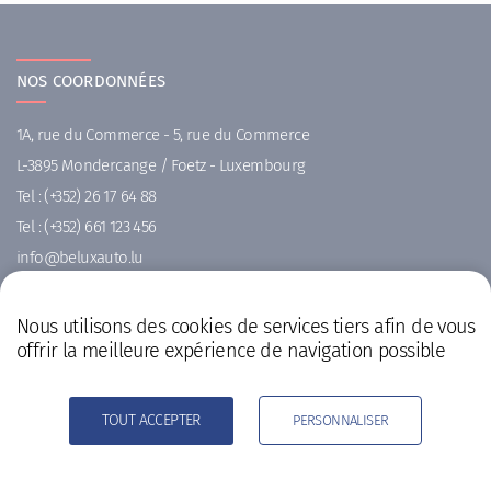
NOS COORDONNÉES
1A, rue du Commerce - 5, rue du Commerce
L-3895 Mondercange / Foetz - Luxembourg
Tel :
(+352) 26 17 64 88
Tel :
(+352) 661 123 456
ni
uleb@of
ul.otuax
Nous utilisons des cookies de services tiers afin de vous
NOS HORAIRES
offrir la meilleure expérience de navigation possible
Lundi au Vendredi : 09h00 - 18h00 ( sans interruption )
Samedi : 10h00 - 16h00 ( sur rendez-vous, à votre meilleure
TOUT ACCEPTER
PERSONNALISER
convenance )