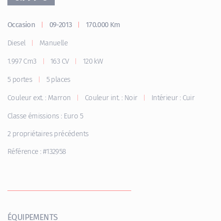
Occasion
09-2013
170.000 Km
|
|
Diesel
Manuelle
|
1.997 Cm3
163 CV
120 kW
|
|
5 portes
5 places
|
Couleur ext. : Marron
Couleur int. : Noir
Intérieur : Cuir
|
|
Classe émissions : Euro 5
2 propriétaires précédents
Référence : #132958
ÉQUIPEMENTS