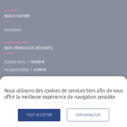
NOUS SUIVRE
Facebook
NOS VÉHICULES RÉCENTS
Toyota Auris
|
10.900 €
Peugeot Rifter
|
6.999 €
Audi A1
|
10.900 €
Hyundai i20
|
999 €
Nous utilisons des cookies de services tiers afin de vous
Citroën C4
|
500 €
offrir la meilleure expérience de navigation possible
Citroën C3 Pluriel
|
6.999 €
TOUT ACCEPTER
PERSONNALISER