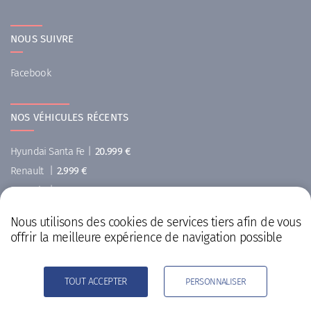
NOUS SUIVRE
Facebook
NOS VÉHICULES RÉCENTS
Hyundai Santa Fe
|
20.999 €
Renault
|
2.999 €
Renault
|
5.999 €
Peugeot 308
|
12.600 €
Nous utilisons des cookies de services tiers afin de vous
Hyundai i40
|
4.999 €
offrir la meilleure expérience de navigation possible
Citroën C5
|
2.900 €
TOUT ACCEPTER
PERSONNALISER