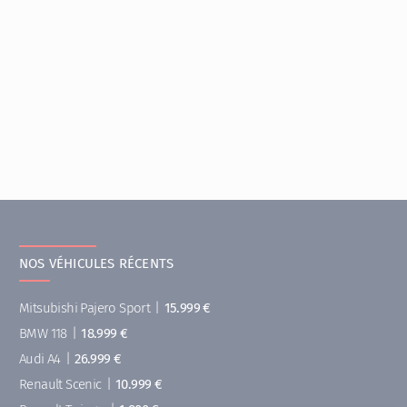
NOS VÉHICULES RÉCENTS
Mitsubishi Pajero Sport
|
15.999 €
BMW 118
|
18.999 €
Audi A4
|
26.999 €
Renault Scenic
|
10.999 €