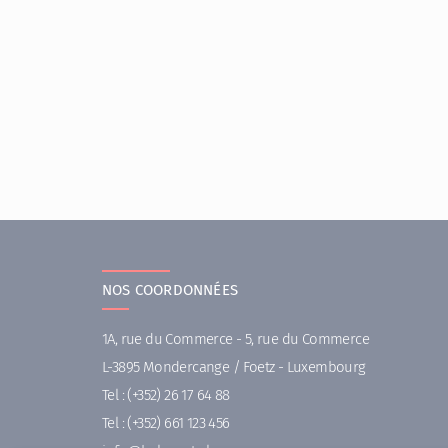
NOS COORDONNÉES
1A, rue du Commerce - 5, rue du Commerce
L-3895 Mondercange / Foetz - Luxembourg
Tel :
(+352) 26 17 64 88
Tel :
(+352) 661 123 456