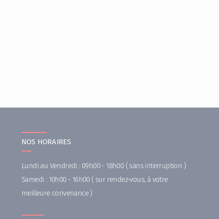
NOS HORAIRES
Lundi au Vendredi : 09h00 - 18h00 ( sans interruption )
Samedi : 10h00 - 16h00 ( sur rendez-vous, à votre
meilleure convenance )