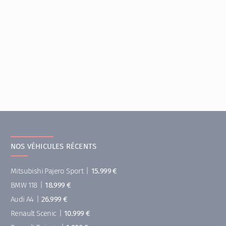
NOS VÉHICULES RÉCENTS
Mitsubishi Pajero Sport
|
15.999 €
BMW 118
|
18.999 €
Audi A4
|
26.999 €
Renault Scenic
|
10.999 €