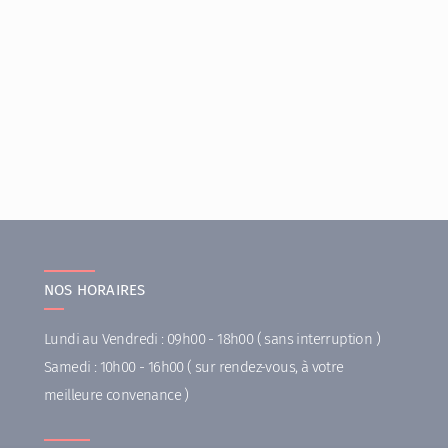
NOS HORAIRES
Lundi au Vendredi : 09h00 - 18h00 ( sans interruption )
Samedi : 10h00 - 16h00 ( sur rendez-vous, à votre
meilleure convenance )