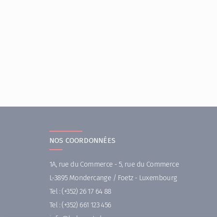
NOS COORDONNÉES
1A, rue du Commerce - 5, rue du Commerce
L-3895 Mondercange / Foetz - Luxembourg
Tel :
(+352) 26 17 64 88
Tel :
(+352) 661 123 456