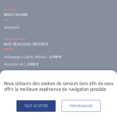
NOUS SUIVRE
Facebook
NOS VÉHICULES RÉCENTS
Volkswagen Caddy Alltrack
|
4.999 €
Hyundai i40
|
2.900 €
Toyota Auris
|
10.900 €
Audi A1
|
10.900 €
Nous utilisons des cookies de services tiers afin de vous
Citroën C4
|
500 €
offrir la meilleure expérience de navigation possible
Hyundai i20
|
999 €
TOUT ACCEPTER
PERSONNALISER