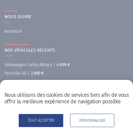
NOUS SUIVRE
Facebook
NOS VÉHICULES RÉCENTS
Volkswagen Caddy Alltrack
|
4.999 €
Hyundai i40
|
2.900 €
Toyota Auris
|
10.900 €
Peugeot Rifter
|
6.999 €
Nous utilisons des cookies de services tiers afin de vous
Audi A1
|
10.900 €
offrir la meilleure expérience de navigation possible
Hyundai i20
|
999 €
TOUT ACCEPTER
PERSONNALISER