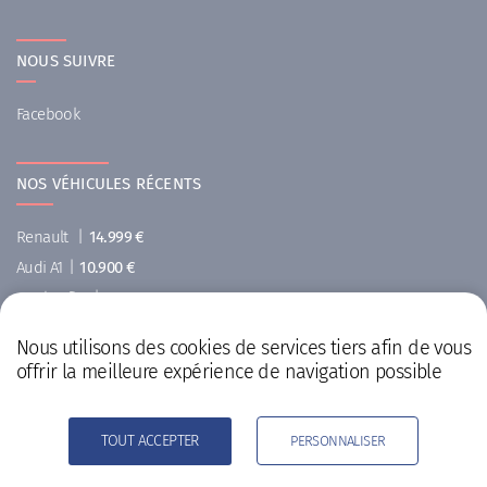
NOUS SUIVRE
Facebook
NOS VÉHICULES RÉCENTS
Renault
|
14.999 €
Audi A1
|
10.900 €
Opel Zafira
|
8.800 €
Citroën
|
10.999 €
Nous utilisons des cookies de services tiers afin de vous
Ford Kuga
|
10.800 €
offrir la meilleure expérience de navigation possible
Iveco
|
25.999 €
TOUT ACCEPTER
PERSONNALISER