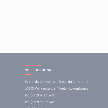
NOS COORDONNÉES
1A, rue du Commerce - 5, rue du Commerce
L-3895 Mondercange / Foetz - Luxembourg
Tel :
(+352) 26 17 64 88
Tel :
(+352) 661 123 456