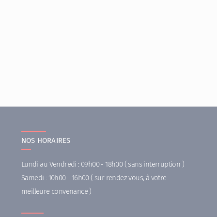
NOS HORAIRES
Lundi au Vendredi : 09h00 - 18h00 ( sans interruption )
Samedi : 10h00 - 16h00 ( sur rendez-vous, à votre
meilleure convenance )