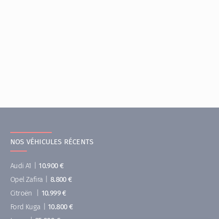
NOS VÉHICULES RÉCENTS
Audi A1
|
10.900 €
Opel Zafira
|
8.800 €
Citroën
|
10.999 €
Ford Kuga
|
10.800 €