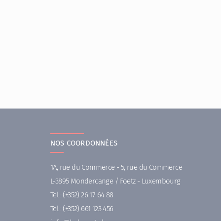
NOS COORDONNÉES
1A, rue du Commerce - 5, rue du Commerce
L-3895 Mondercange / Foetz - Luxembourg
Tel :
(+352) 26 17 64 88
Tel :
(+352) 661 123 456