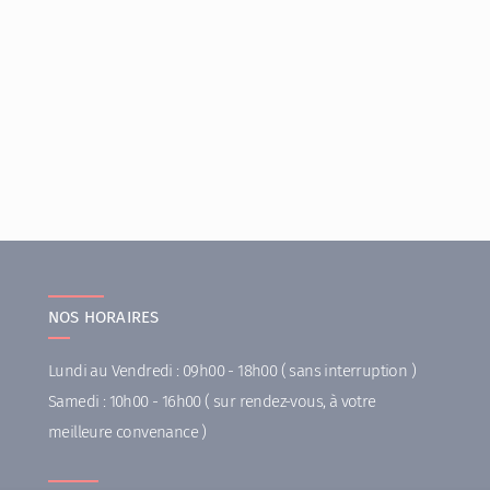
NOS HORAIRES
Lundi au Vendredi : 09h00 - 18h00 ( sans interruption )
Samedi : 10h00 - 16h00 ( sur rendez-vous, à votre
meilleure convenance )