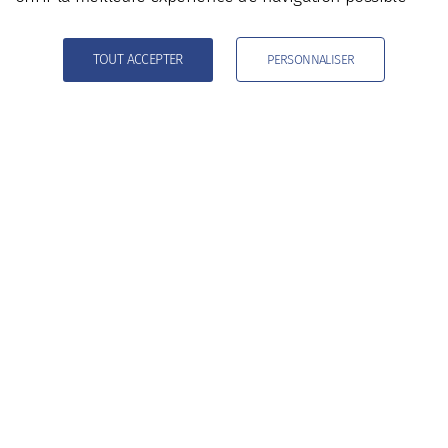
NOUS SUIVRE
TOUT ACCEPTER
PERSONNALISER
Facebook
NOS VÉHICULES RÉCENTS
Audi A6
|
3.900 €
Maserati Quattroporte
|
17.800 €
MINI Cooper
|
5.900 €
Ford
|
29.999 €
Renault Koleos
|
6.900 €
Renault
|
14.999 €