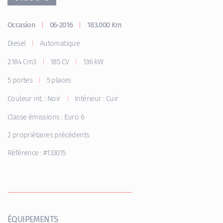
Occasion
06-2016
183.000 Km
|
|
Diesel
Automatique
|
2.184 Cm3
185 CV
136 kW
|
|
5 portes
5 places
|
Couleur int. : Noir
Intérieur : Cuir
|
Classe émissions : Euro 6
2 propriétaires précédents
Référence : #133015
ÉQUIPEMENTS