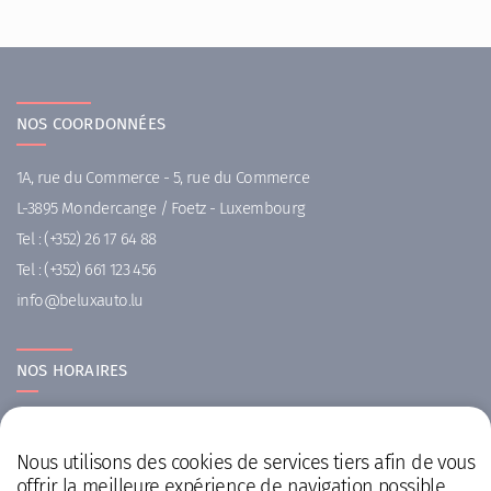
NOS COORDONNÉES
1A, rue du Commerce - 5, rue du Commerce
L-3895 Mondercange / Foetz - Luxembourg
Tel :
(+352) 26 17 64 88
Tel :
(+352) 661 123 456
ni
uleb@of
ul.otuax
NOS HORAIRES
Lundi au Vendredi : 09h00 - 18h00 ( sans interruption )
Samedi : 10h00 - 16h00 ( sur rendez-vous, à votre meilleure
Nous utilisons des cookies de services tiers afin de vous
offrir la meilleure expérience de navigation possible
convenance )