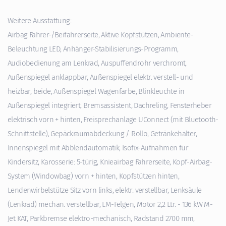
Weitere Ausstattung:
Airbag Fahrer-/Beifahrerseite, Aktive Kopfstützen, Ambiente-
Beleuchtung LED, Anhänger-Stabilisierungs-Programm,
Audiobedienung am Lenkrad, Auspuffendrohr verchromt,
Außenspiegel anklappbar, Außenspiegel elektr. verstell- und
heizbar, beide, Außenspiegel Wagenfarbe, Blinkleuchte in
Außenspiegel integriert, Bremsassistent, Dachreling, Fensterheber
elektrisch vorn + hinten, Freisprechanlage UConnect (mit Bluetooth-
Schnittstelle), Gepäckraumabdeckung / Rollo, Getränkehalter,
Innenspiegel mit Abblendautomatik, Isofix-Aufnahmen für
Kindersitz, Karosserie: 5-türig, Knieairbag Fahrerseite, Kopf-Airbag-
System (Windowbag) vorn + hinten, Kopfstützen hinten,
Lendenwirbelstütze Sitz vorn links, elektr. verstellbar, Lenksäule
(Lenkrad) mechan. verstellbar, LM-Felgen, Motor 2,2 Ltr. - 136 kW M-
Jet KAT, Parkbremse elektro-mechanisch, Radstand 2700 mm,