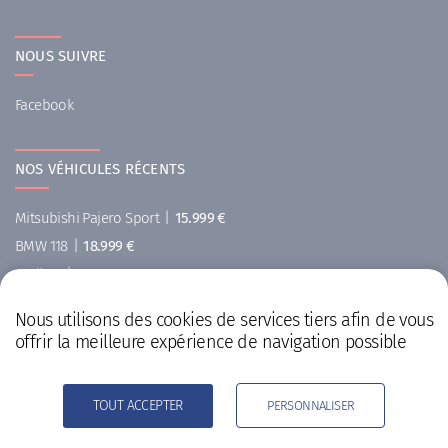
NOUS SUIVRE
Facebook
NOS VÉHICULES RÉCENTS
Mitsubishi Pajero Sport
|
15.999 €
BMW 118
|
18.999 €
Audi A4
|
26.999 €
Renault Scenic
|
10.999 €
Nous utilisons des cookies de services tiers afin de vous
Renault Twingo
|
1.800 €
offrir la meilleure expérience de navigation possible
Renault Laguna
|
2.250 €
TOUT ACCEPTER
PERSONNALISER