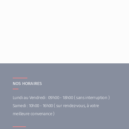
NOS HORAIRES
Lundi au Vendredi : 09h00 - 18h00 ( sans interruption )
Samedi : 10h00 - 16h00 ( sur rendez-vous, à votre
meilleure convenance )