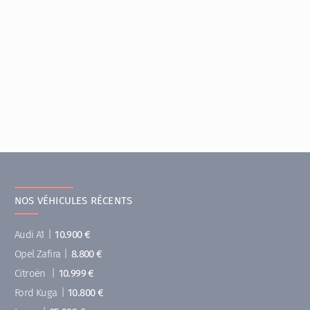
NOS VÉHICULES RÉCENTS
Audi A1
|
10.900 €
Opel Zafira
|
8.800 €
Citroën
|
10.999 €
Ford Kuga
|
10.800 €