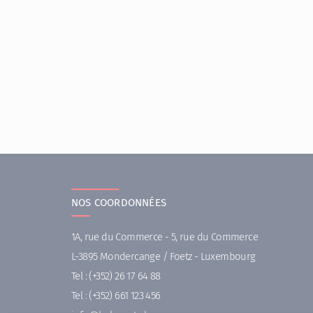
NOS COORDONNÉES
1A, rue du Commerce - 5, rue du Commerce
L-3895 Mondercange / Foetz - Luxembourg
Tel :
(+352) 26 17 64 88
Tel :
(+352) 661 123 456